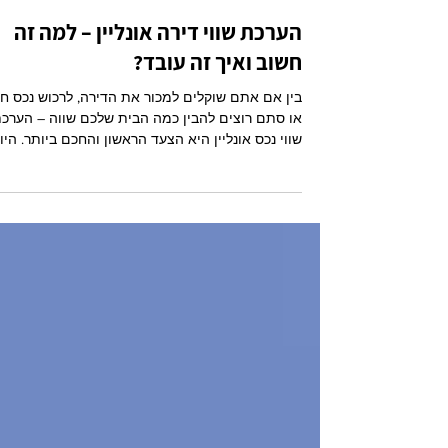
Hoomy
זמן קריאה 2 דקות
הערכת שווי דירה אונליין – למה זה
חשוב ואיך זה עובד?
בין אם אתם שוקלים למכור את הדירה, לרכוש נכס ח
או סתם רוצים להבין כמה הבית שלכם שווה – הערכ
שווי נכס אונליין היא הצעד הראשון והחכם ביותר. היו
כבר לא צריך לפנות לשמאי או להמתין לפגישה –
בעזרת מחשבון שווי דירה פשוט, ניתן לקבל הערכה
מיידית ומדויקת. בכתבה הזו נבין מהי הערכת שווי
דירה, למה היא קריטית, ואיך עושים את זה נכון – לגמ
לבד, דרך האינטרנט.