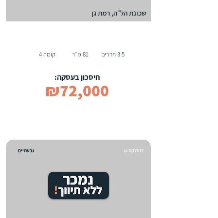
שכונת הל״ה, רמת גן
3.5 חדרים
81 מ״ר
קומה 4
חיסכון בעסקה:
₪72,000
דופלקס גג
גבעתיים