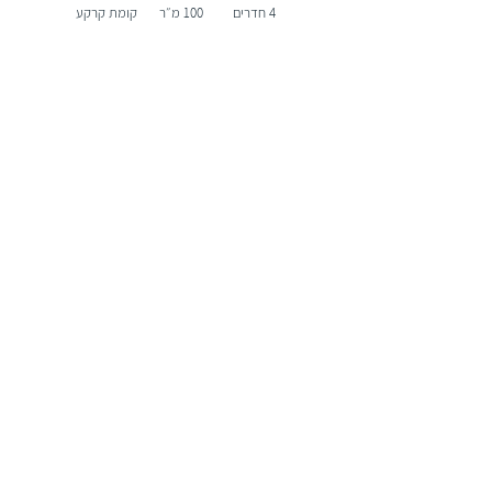
4 חדרים
100 מ״ר
קומת קרקע
חיסכון בעסקה:
₪78,000
דירה
גבעתיים
שכונת סיטי, גבעתיים
4 חדרים
110 מ״ר
קומה 4