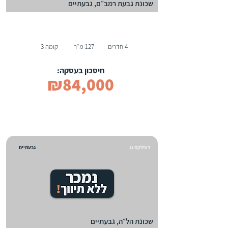
שכונת גבעת רמב״ם, גבעתיים
4 חדרים
127 מ״ר
קומה 3
חיסכון בעסקה:
₪84,000
דופלקס גג
גבעתיים
שכונת הל״ה, גבעתיים