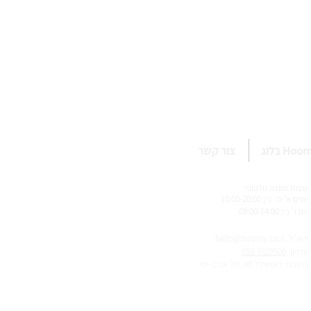
Ho בלוג
צור קשר
שעות מענה טלפ
וני:
ימים א'-ה'
בין
10:00-20:00
יום ו'
בין
09:00-14:00
דוא"ל: hello@hoomy.co.il
טלפון:
058-3329506
כתובת: רוטשילד 46, תל אביב-יפו