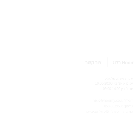
Ho בלוג
צור קשר
שעות מענה טלפ
וני:
ימים א'-ה'
בין
10:00-20:00
יום ו'
בין
09:00-14:00
דוא"ל: hello@hoomy.co.il
טלפון:
058-3329506
כתובת: רוטשילד 46, תל אביב-יפו