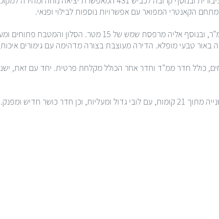
המאפשרת גישה נוחה וקלה לתחבורה ציבורית ובנוסף קרובה לכביש 431 המאפ
תחם הקאנטרי המפואר עם אפשרויות נוספות לבילוי ופנאי.
דירת 4 חדרים בנויה על שטח של 105 מ"ר, ובנוסף אליה מרפסת שמש של 15
באור טבעי מופלא. הדירה מעוצבת בצורה מדהימה עם גימורים איכותי
 חדרי שינה מרווחים, כולל חדר ממ"ד וחדר אחר הכולל מקלחת פרטית. יחד עם זא
בבניין חדש ומפואר ממוקמת בקומה השנייה מתוך 21 קומות, עם לובי גדול ומעליות, וכן חדר