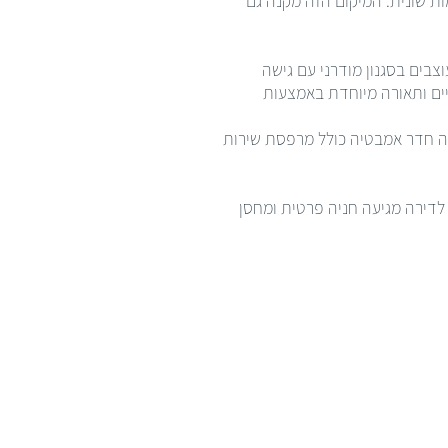
שרת יציאה נוחה ומהירה למקומות שונית. המיקום הזה מקנה גם
 מטר. הסלון והמטבח פתוחים ומעוצבים בסגנון מודרני עם גישה
ים ותאורה מיוחדת באמצעות
ת, ישנה חדר אמבטיה כולל מרפסת שירות
 כושר חדיש ומפנק. לדירה מגיעה חניה פרטית ומחסן