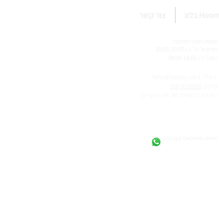
Ho בלוג
צור קשר
שעות מענה טלפ
וני:
ימים א'-ה'
בין
10:00-20:00
יום ו'
בין
09:00-14:00
דוא"ל: hello@hoomy.co.il
טלפון:
058-3329506
כתובת: רוטשילד 46, תל אביב-יפו
שיחת וואטסאפ עם נציג