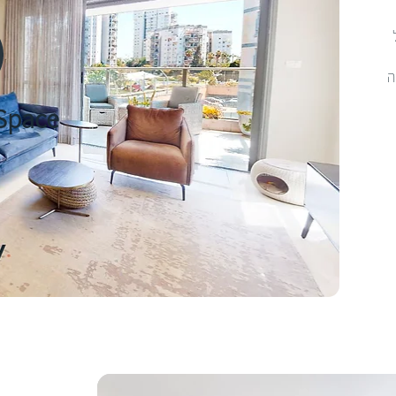
ה
 Space