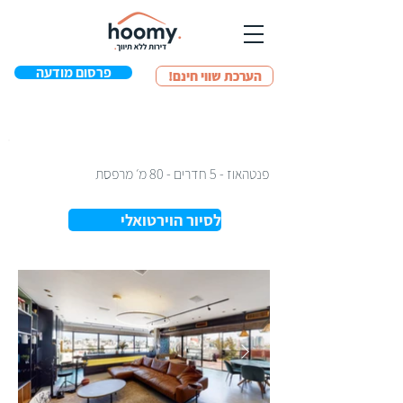
פרסום מודעה
!הערכת שווי חינם
פנטהאוז - 5 חדרים - 80 מ׳ מרפסת
לסיור הוירטואלי